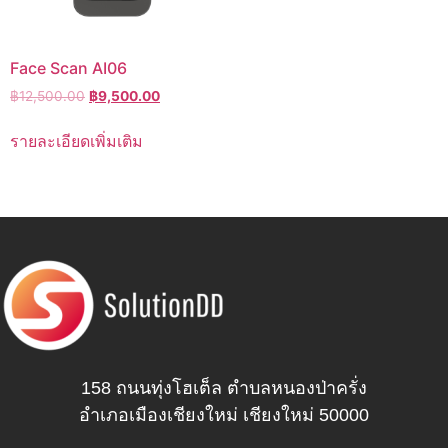
Face Scan AI06
฿
12,500.00
฿
9,500.00
รายละเอียดเพิ่มเติม
158 ถนนทุ่งโฮเต็ล ตำบลหนองป่าครั่ง
อำเภอเมืองเชียงใหม่ เชียงใหม่ 50000